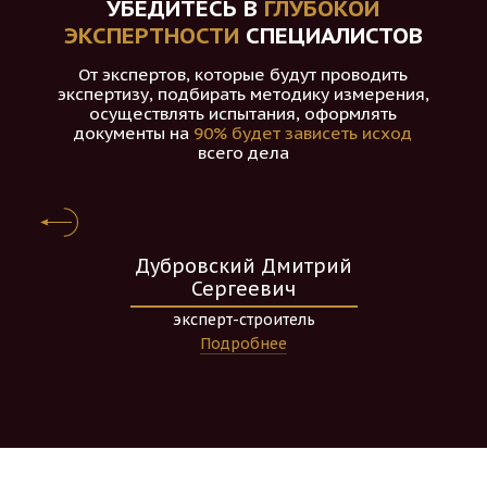
УБЕДИТЕСЬ В
ГЛУБОКОЙ
ЭКСПЕРТНОСТИ
СПЕЦИАЛИСТОВ
От экспертов, которые будут проводить
экспертизу, подбирать методику измерения,
осуществлять испытания, оформлять
документы на
90% будет зависеть исход
всего дела
икита
Дубровский Дмитрий
ич
Сергеевич
Чухаенко
Вячесл
строитель,
эксперт-строитель
Эксперт
оитель
Подробнее
Подр
нее