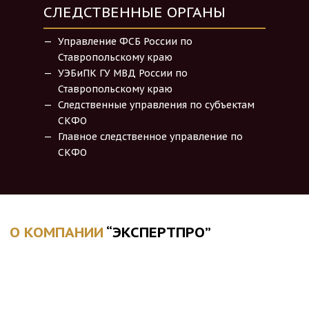
СЛЕДСТВЕННЫЕ ОРГАНЫ
ОРГ
ФИЗ
Управление ФСБ России по
Ставропольскому краю
Соб
УЭБиПК ГУ МВД России по
стр
Ставропольскому краю
Инд
зации
Следственные управления по субъектам
Зем
СКФО
Главное следственное управление по
СКФО
О КОМПАНИИ
“ЭКСПЕРТПРО”